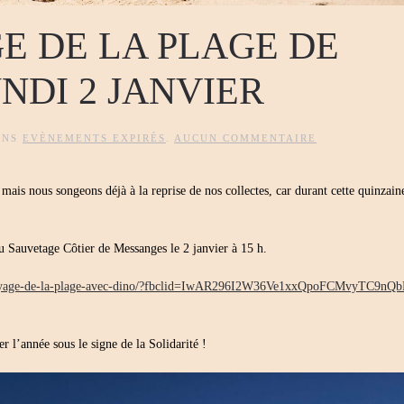
 DE LA PLAGE DE
NDI 2 JANVIER
SUR
ANS
EVÈNEMENTS EXPIRÉS
.
AUCUN COMMENTAIRE
GRAND
NETTOYAGE
DE
 mais nous songeons déjà à la reprise de nos collectes, car durant cette quinzain
LA
PLAGE
DE
MESSANGES
LE
Sauvetage Côtier de Messanges le 2 janvier à 15 h.
LUNDI
2
ettoyage-de-la-plage-avec-dino/?fbclid=IwAR296I2W36Ve1xxQpoFCMvyTC9nQ
JANVIER
 l’année sous le signe de la Solidarité !