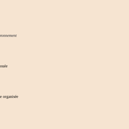
ironnement
bouée
te organisée