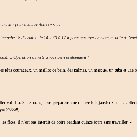
DE
2022
–
18
DÉCEMBRE
rs œuvrer pour avancer dans ce sens.
2022
 dimanche 18 décembre de 14 h 30 à 17 h pour partager ce moment utile à l’env
irons)…. Opération ouverte à tous bien évidemment !
les plus courageux, un maillot de bain, des palmes, un masque, un tuba et une 
ller voir l’océan et nous, nous préparons une rentrée le 2 janvier sur une collec
ges (40660).
es fêtes, il n’est pas interdit de boire pendant quinze jours sans travailler. »