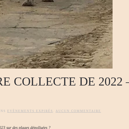
RE COLLECTE DE 2022 –
SUR
ANS
EVÈNEMENTS EXPIRÉS
.
AUCUN COMMENTAIRE
LA
P’TITE
DERNIÈRE
2023 sur des plages dépolluées ?
COLLECTE