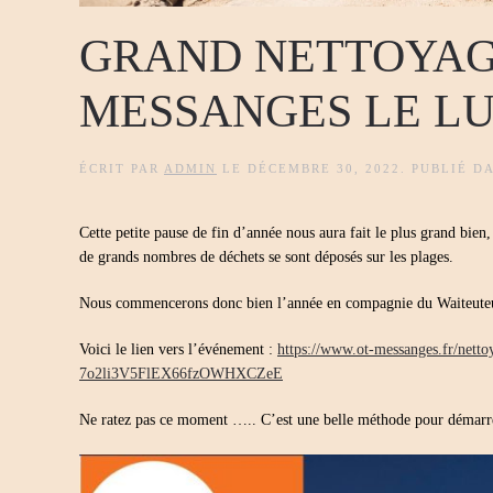
GRAND NETTOYAGE
MESSANGES LE LU
ÉCRIT PAR
ADMIN
LE
DÉCEMBRE 30, 2022
. PUBLIÉ D
Cette petite pause de fin d’année nous aura fait le plus grand bien,
de grands nombres de déchets se sont déposés sur les plages.
Nous commencerons donc bien l’année en compagnie du Waiteuteu 
Voici le lien vers l’événement :
https://www.ot-messanges.fr/n
7o2li3V5FlEX66fzOWHXCZeE
Ne ratez pas ce moment ….. C’est une belle méthode pour démarrer