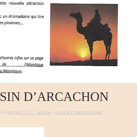
SSIN D’ARCACHON
SUR
ANS
PRESSE / TV / RADIO
.
AUCUN COMMENTAIRE
ARTICLE
MAG
BASSIN
D’ARCACHON