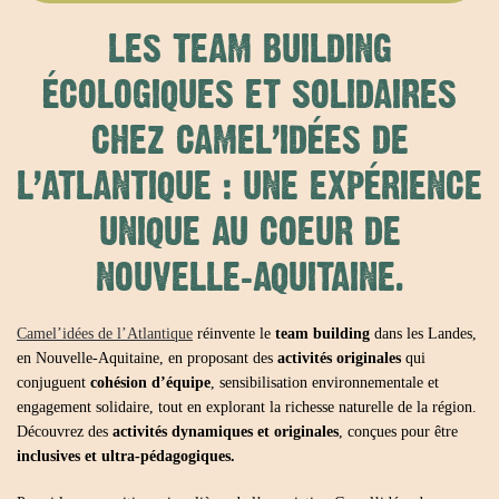
LES TEAM BUILDING
ÉCOLOGIQUES ET SOLIDAIRES
CHEZ CAMEL’IDÉES DE
L’ATLANTIQUE : UNE EXPÉRIENCE
UNIQUE AU COEUR DE
NOUVELLE-AQUITAINE.
Camel’idées de l’Atlantique
réinvente le
team building
dans les Landes,
en Nouvelle-Aquitaine, en proposant des
activités originales
qui
conjuguent
cohésion d’équipe
, sensibilisation environnementale et
engagement solidaire, tout en explorant la richesse naturelle de la région.
Découvrez des
activités dynamiques et originales
, conçues pour être
inclusives et ultra-pédagogiques.