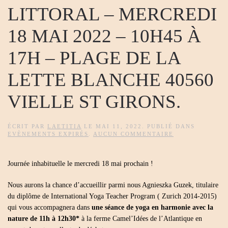
LITTORAL – MERCREDI
18 MAI 2022 – 10H45 À
17H – PLAGE DE LA
LETTE BLANCHE 40560
VIELLE ST GIRONS.
ÉCRIT PAR
LAETITIA
LE
MAI 11, 2022
. PUBLIÉ DANS
SUR
EVÈNEMENTS EXPIRÉS
.
AUCUN COMMENTAIRE
YOGA
NATURE
ET
Journée inhabituelle le mercredi 18 mai prochain !
NETTOYAGE
DU
LITTORAL
Nous aurons la chance d’accueillir parmi nous Agnieszka Guzek, titulaire
–
MERCREDI
du diplôme de International Yoga Teacher Program ( Zurich 2014-2015)
18
qui vous accompagnera dans
une séance de yoga en harmonie avec la
MAI
2022
nature de 11h à 12h30*
à la ferme Camel’Idées de l’Atlantique en
–