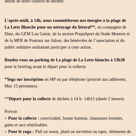
amont de notre collecte de déchets.
10H45
À
17H
–
L’après-midi, à 14h, nous rassemblerons nos énergies à la plage de
PLAGE
DE
La Lette Blanche pour un nettoyage du littoral**,
en compagnie de
LA
Dino, du GEM Lou Gaitat, de la section PrepaSport du Stade Montois et
LETTE
BLANCHE
de la MFR de Pontonx sur Adour, des bénévoles de l’association et du
40560
public solidaire souhaitant participer à cette action.
VIELLE
ST
GIRONS.
Rendez-vous au parking de La plage de La Lette blanche à 13h30
pour le briefing avant le départ pour la collecte.
*Yoga sur inscription
en MP ou par téléphone (priorité aux adhérents,
Max 15 personnes).
**
Départ pour la collecte
de déchets à 14 h- 14h15 (durée 2 heures).
Prévoir :
> Pour la collecte :
convivialité, bonne humeur, chaussures fermées,
gants et sacs réutilisables.
>
Pour le yoga :
Pull ou sweat, plaid ou serviettes ou tapis, vêtements de