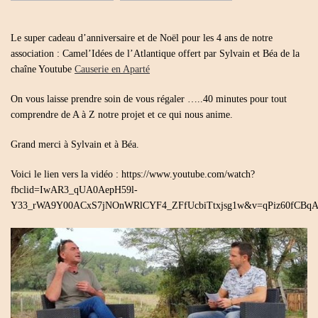
REPORTAGE
DE
40
Le super cadeau d’anniversaire et de Noël pour les 4 ans de notre
MINUTES
DE
association : Camel’Idées de l’Atlantique offert par Sylvain et Béa de la
CAUSERIE
chaîne Youtube
Causerie en Aparté
EN
APARTÉ
–
On vous laisse prendre soin de vous régaler …..40 minutes pour tout
DÉCEMBRE
2022
comprendre de A à Z notre projet et ce qui nous anime.
Grand merci à Sylvain et à Béa.
Voici le lien vers la vidéo : https://www.youtube.com/watch?
fbclid=IwAR3_qUA0AepH59l-
Y33_rWA9Y00ACxS7jNOnWRlCYF4_ZFfUcbiTtxjsg1w&v=qPiz60fCBqA&f