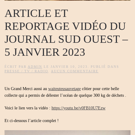
ARTICLE ET
REPORTAGE VIDÉO DU
JOURNAL SUD OUEST –
5 JANVIER 2023
ÉCRIT PAR
ADMIN
LE
JANVIER 10, 2023
. PUBLIÉ DANS
SUR
PRESSE / TV / RADIO
.
AUCUN COMMENTAIRE
ARTICLE
ET
REPORTAGE
Un Grand Merci aussi au
waiteuteusauvetage
côtier pour cette belle
VIDÉO
DU
collecte qui a permis de délester l’océan de quelque 300 kg de déchets .
JOURNAL
SUD
OUEST
Voici le lien vers la vidéo :
https://youtu.be/v0FB10U7Ezw
–
5
Et ci-dessous l’article complet !
JANVIER
2023