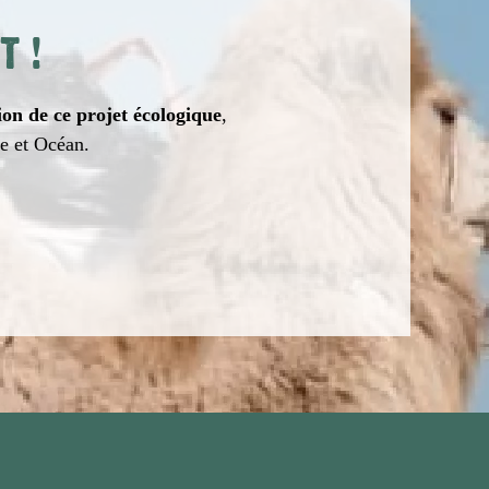
T
!
ion de ce projet écologique
,
re et Océan.