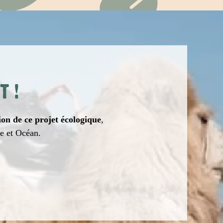
T
!
ion de ce projet écologique
,
re et Océan.