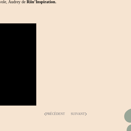
évole, Audrey de
Riin’Inspiration.
PRÉCÉDENT
SUIVANT