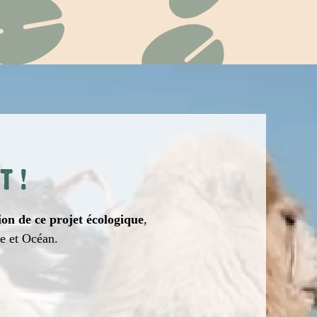
T
!
ion de ce projet écologique
,
re et Océan.