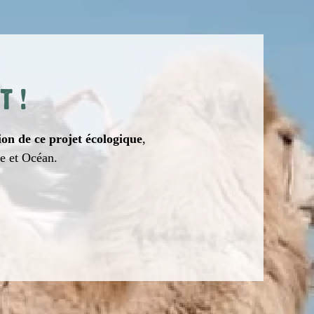
T
!
ion de ce projet écologique
,
re et Océan.